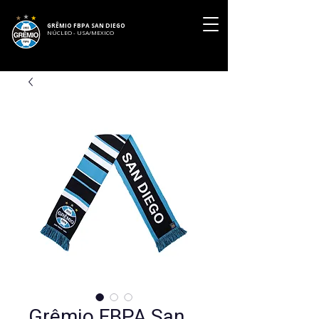
GRÊMIO FBPA SAN DIEGO
NÚCLEO - USA/MEXICO
Grêmio FBPA San